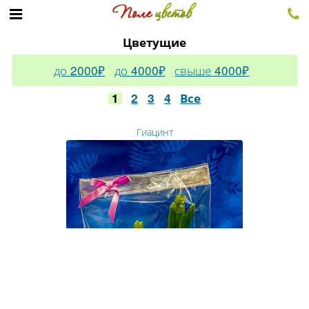
Цветущие
до 2000₽
до 4000₽
свыше 4000₽
1
2
3
4
Все
Гиацинт