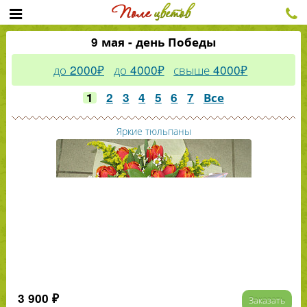
9 мая - день Победы
до 2000₽
до 4000₽
свыше 4000₽
1
2
3
4
5
6
7
Все
Яркие тюльпаны
3 900 ₽
Заказать