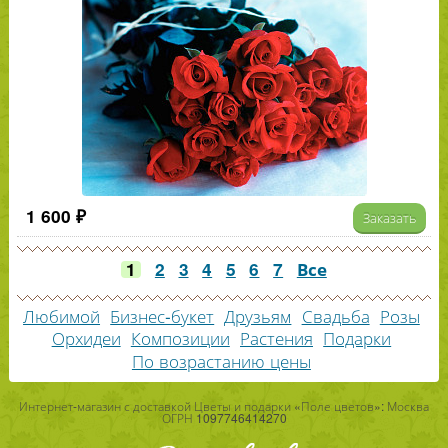
1 600 ₽
Заказать
1
2
3
4
5
6
7
Все
Любимой
Бизнес-букет
Друзьям
Свадьба
Розы
Орхидеи
Композиции
Растения
Подарки
По возрастанию цены
Интернет-магазин с доставкой Цветы и подарки «Поле цветов»: Москва
ОГРН 1097746414270