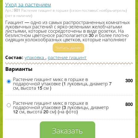
Уход за растением
Арт.: 901 Растение гиацинт в горшке (сезон поставки: ноябрь-апрель)
(нет в наличии)
Гиацинт — одно из самых распространенных комнатных
луковичных растений с ярко-​зелеными желобчатыми
листьями, которые сосредоточены в виде розетки. На
безлистном цветоносе располагается
30
и более плотно
сидящих колокообразных цветков, которые наполняют
комнату благоуханием. Каждая луковица выпускает
Читать далее
только один цветонос, который вырастет до
40
сантиментов высотой, с восковыми цветками длиной
2
,
5
–
5
см, не увядающими течение
2
–
3
недель. Окраска
упаковка
,
растение гиацинт
Состав:
цветов гиацинта очень разнообразная и яркая: белая,
розовая, малиновая, жёлтая, оранжевая, красная,
Варианты
голубая, синяя и фиолетовая.Гиацинты используют для
оформления бордюров, создания пятен на газоне.
Растение гиацинт микс в горшке в
300
подарочной упаковке (1 луковица, диаметр 7
см, высота 15 см )
Растение гиацинт микс в горшке в
800
подарочной упаковке (3 луковицы, диаметр
12 см, высота 20 см) (на фото)
Заказать