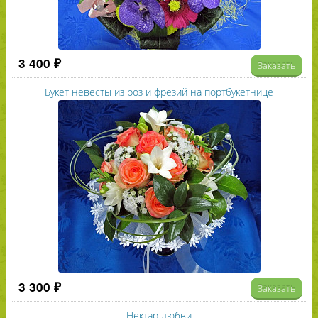
3 400 ₽
Заказать
Букет невесты из роз и фрезий на портбукетнице
3 300 ₽
Заказать
Нектар любви