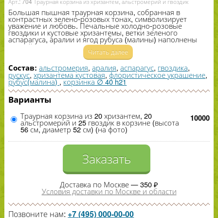
Арт.: 704 Траурная корзина из хризантем, альстромерий и гвоздик
Большая пышная траурная корзина, собранная в
контрастных зелено-​розовых тонах, символизирует
уважение и любовь. Печальные холодно-​розовые
гвоздики и кустовые хризантемы, ветки зеленого
аспарагуса, аралии и ягод рубуса (малины) наполнены
спокойствием и умиротворением.
Читать далее
альстромерия
,
аралия
,
аспарагус
,
гвоздика
,
Состав:
рускус
,
хризантема кустовая
,
флористическое украшение
,
рубус(малина)
,
корзинка ∅ 40 h21
Варианты
Траурная корзина из 20 хризантем, 20
10000
альстромерий и 25 гвоздик в корзине (высота
56 см, диаметр 52 см) (на фото)
Заказать
Доставка по Москве — 350 ₽
Условия доставки по Москве и области
Позвоните нам:
+7 (495) 000-00-00