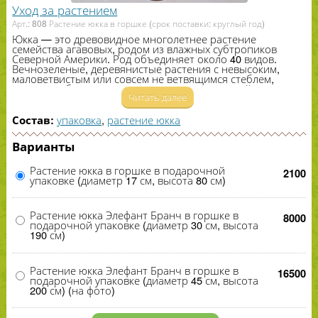
Уход за растением
Арт.: 808 Растение юкка в горшке (срок поставки: круглый год)
Юкка — это древовидное многолетнее растение
семейства агавовых, родом из влажных субтропиков
Северной Америки. Род объединяет около
40
видов.
Вечнозеленые, деревянистые растения с невысоким,
маловетвистым или совсем не ветвящимся стеблем,
иногда стебель почти отсутствует и над землей
Читать далее
возвышается лишь пучок крупных, мечевидных листьев.
Листья расположены спирально. Соцветия очень
крупные, до
200
см длиной, прямостоячие,
упаковка
,
растение юкка
Состав:
широкораскидистые метелки, выходящие из середины
листовой розетки. Цветки колокольчатые, до
7
см
Варианты
длиной, поникающие, белые. Плод — крупная, до
10
см,
сухая или мясистая коробочка с округлыми, черными
семенами до
1
см в диаметре.
Растение юкка в горшке в подарочной
2100
упаковке (диаметр 17 см, высота 80 см)
Растение юкка Элефант Бранч в горшке в
8000
подарочной упаковке (диаметр 30 см, высота
190 см)
Растение юкка Элефант Бранч в горшке в
16500
подарочной упаковке (диаметр 45 см, высота
200 см) (на фото)