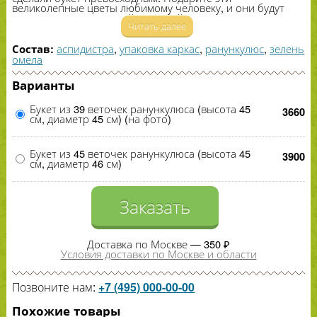
великолепные цветы любимому человеку, и они будут
долго радовать его свей красотой и свежестью.
Читать далее
аспидистра
,
упаковка каркас
,
ранункулюс
,
зелень
Состав:
омела
Варианты
Букет из 39 веточек ранункулюса (высота 45
3660
см, диаметр 45 см) (на фото)
Букет из 45 веточек ранункулюса (высота 45
3900
см, диаметр 46 см)
Заказать
Доставка по Москве — 350 ₽
Условия доставки по Москве и области
Позвоните нам:
+7 (495) 000-00-00
Похожие товары