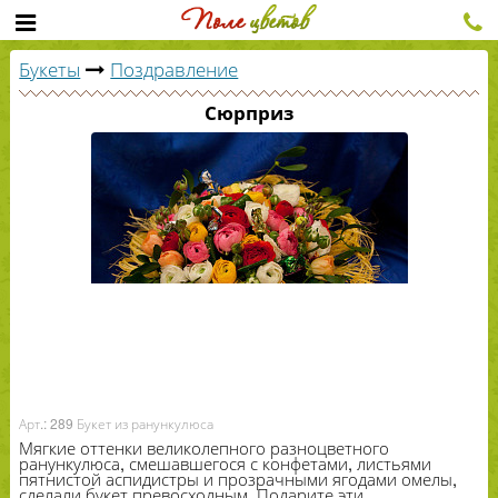
Букеты
Поздравление
Сюрприз
Арт.: 289 Букет из ранункулюса
Мягкие оттенки великолепного разноцветного
ранункулюса, смешавшегося с конфетами, листьями
пятнистой аспидистры и прозрачными ягодами омелы,
сделали букет превосходным. Подарите эти