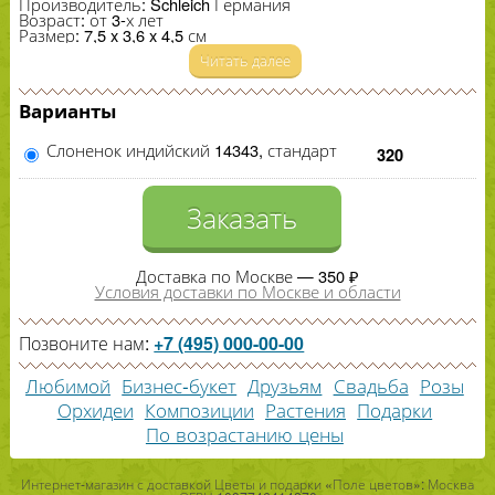
Производитель: Schle­ich Германия
Возраст: от
3
-​х лет
Размер:
7
,
5
x
3
,
6
x
4
,
5
см
Читать далее
Варианты
Слоненок индийский 14343, стандарт
320
Заказать
Доставка по Москве — 350 ₽
Условия доставки по Москве и области
Позвоните нам:
+7 (495) 000-00-00
Любимой
Бизнес-букет
Друзьям
Свадьба
Розы
Орхидеи
Композиции
Растения
Подарки
По возрастанию цены
Интернет-магазин с доставкой Цветы и подарки «Поле цветов»: Москва