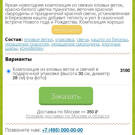
Яркая новогодняя композиция из свежих еловых веток,
красно-​белого цветка пуансетии, веточек красной
смородины и праздничной красной свечи, установленная
в березовом кашпо добавит теплоту и уют в сказочной
встрече Нового года и Рождества. Композиция хорошо
смотрится на новогоднем столе и может стать хорошим
Читать далее
подарком друзьям и близким.
еловые ветки
,
упаковка
,
свеча
,
кашпо из березы
,
Состав:
украшение пуасетия
,
украшение смородина
,
елочные
шары
,
кониферен
Варианты
Композиция из еловых веток и свечей в
3100
подарочной упаковке (высота 30 см, диаметр
28 см) (на фото)
Заказать
Доставка по Москве — 350 ₽
Условия доставки по Москве и области
Позвоните нам:
+7 (495) 000-00-00