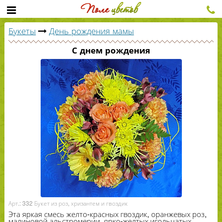
Букеты
День рождения мамы
С днем рождения
Арт.: 332 Букет из роз, хризантем и гвоздик
Эта яркая смесь желто-​красных гвоздик, оранжевых роз,
малиновой альстромерии, ярко-​желтых игольчатых