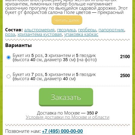
хризантем, лимонных гербер больше напоминает
сказочную прогулку по вьющейся садовой дорожке. Этот
букет от флористов салона Поле цветов — прекрасный
способ поздравить дорогого человека с днем рождения,
Читать далее
с новосельем, с окончанием школы или с каким-​то,
только Вам известным, праздником.
альстромерия
,
гвоздика
,
герберы
,
папоротник
,
Состав:
роза
,
хризантема кустовая
,
упаковка каркас
Варианты
Букет из 5 роз, 3 хризантем и 5 гвоздик
2100
(высота 40 см, диаметр 35 см) (на фото)
Букет из 7 роз, 5 хризантем и 5 гвоздик
2500
(высота 40 см, диаметр 40 см)
Заказать
Доставка по Москве — 350 ₽
Условия доставки по Москве и области
Позвоните нам:
+7 (495) 000-00-00