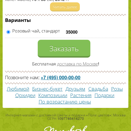
Читать далее
Варианты
Розовый чай, стандарт
35000
Заказать
Бесплатная
доставка по Москве
!
Позвоните нам:
+7 (495) 000-00-00
Любимой
Бизнес-букет
Друзьям
Свадьба
Розы
Орхидеи
Композиции
Растения
Подарки
По возрастанию цены
Интернет-магазин с доставкой Цветы и подарки «Поле цветов»: Москва
ОГРН 1097746414270