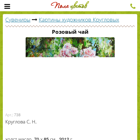
Сувениры
Картины художников Кругловых
Розовый чай
Арт.: 738
Круглова С. Н.
холст масло,
70
х
85
см.,
2012
г.