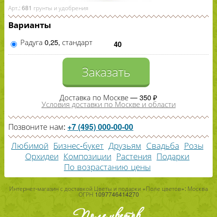
Арт.: 681 грунты и удобрения
Варианты
Радуга 0,25, стандарт
40
Заказать
Доставка по Москве — 350 ₽
Условия доставки по Москве и области
Позвоните нам:
+7 (495) 000-00-00
Любимой
Бизнес-букет
Друзьям
Свадьба
Розы
Орхидеи
Композиции
Растения
Подарки
По возрастанию цены
Интернет-магазин с доставкой Цветы и подарки «Поле цветов»: Москва
ОГРН 1097746414270