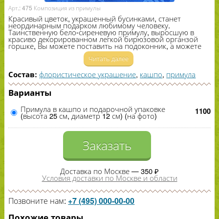
Арт.: 475 Композиция из примулы
Красивый цветок, украшенный бусинками, станет
неординарным подарком любимому человеку.
Таинственную бело-​сиреневую примулу, выросшую в
красиво декорированном легкой бирюзовой органзой
горшке, Вы можете поставить на подоконник, а можете
высадить в тенистое место возле дома.
Читать далее
флористическое украшение
,
кашпо
,
примула
Состав:
Варианты
Примула в кашпо и подарочной упаковке
1100
(высота 25 см, диаметр 12 см) (на фото)
Заказать
Доставка по Москве — 350 ₽
Условия доставки по Москве и области
Позвоните нам:
+7 (495) 000-00-00
Похожие товары