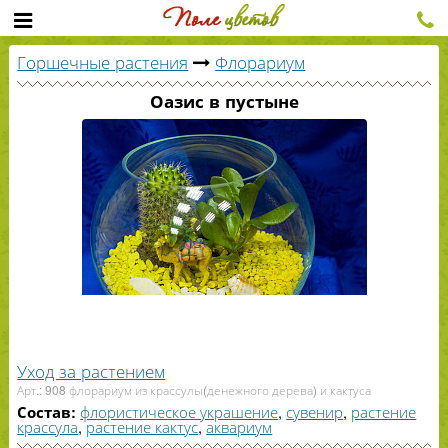
Горшечные растения
Флорариум
Оазис в пустыне
Уход за растением
Арт.: 908 флорариум из крассулы(денежного дерева) и кактуса
флористическое украшение
,
сувенир
,
растение
Состав:
крассула
,
растение кактус
,
аквариум