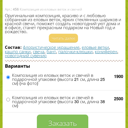
Арт.: 456 Композиция из еловых веток и свечей
Оригинальная композиция, красиво и с любовью
собранная из еловых веток, ярких стеклянных шариков и
красной свечи, поможет создать новогодний уют дома и
в офисе, станет прекрасным подарком на Новый год и
рождество.
Читать далее
флористическое украшение
,
еловые ветки
,
Состав:
кашпо санки
,
свеча
,
бант
,
палочки-клюшки
,
кониферен
,
новогодний сувенир
Варианты
Композиция из еловых веток и свечей в
1900
подарочной упаковке (высота 21 см, длина 25
см) (на фото)
Композиция из еловых веток и свечей в
2500
подарочной упаковке (высота 30 см, длина 38
см)
Заказать