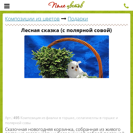
Композиции из цветов
Подарки
Лесная сказка (с полярной совой)
Арт.: 495 Композиция из фиалки в горшке, селагинеллы в горшке и
полярной совы
Сказочная новогодняя корзинка, собранная из живого