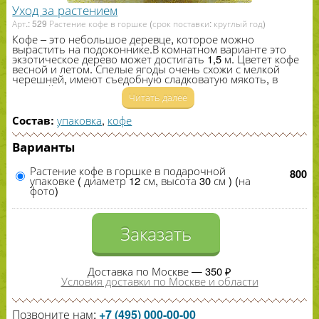
Уход за растением
Арт.: 529 Растение кофе в горшке (срок поставки: круглый год)
Кофе – это небольшое деревце, которое можно
вырастить на подоконнике.В комнатном варианте это
экзотическое дерево может достигать
1
,
5
м. Цветет кофе
весной и летом. Спелые ягоды очень схожи с мелкой
черешней, имеют съедобную сладковатую мякоть, в
которой прячутся два зерна светло-​зеленого цвета.
Читать далее
Встречаются комнатные экземпляры, плоды которых
окрашены в цвета от бледно-​розового (темно-​
вишневого) до желтого.
упаковка
,
кофе
Состав:
Варианты
Растение кофе в горшке в подарочной
800
упаковке ( диаметр 12 см, высота 30 см ) (на
фото)
Заказать
Доставка по Москве — 350 ₽
Условия доставки по Москве и области
Позвоните нам:
+7 (495) 000-00-00