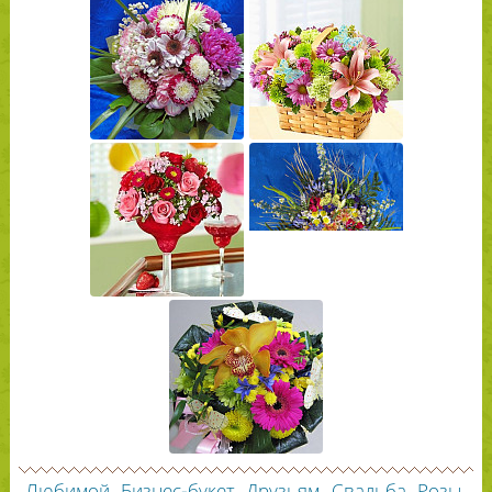
Любимой
Бизнес-букет
Друзьям
Свадьба
Розы