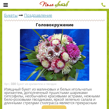
Букеты
Поздравление
Головокружение
Арт.: 330 Букет из хризантем и гвоздик
Изящный букет из малиновых и белых игольчатых
хризантем, дополненный пушистыми шариками
гипсофилы, необычайно красивыми астрами, нежными
бело-​розовыми гвоздиками, яркой зеленью салала и
длинными стрелами стилграсса является прекрасным
подарком на любое торжество.
Читать далее