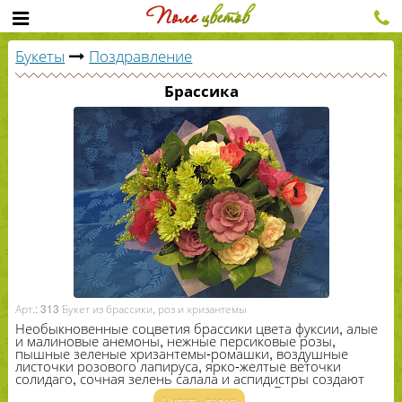
Букеты
Поздравление
Брассика
Арт.: 313 Букет из брассики, роз и хризантемы
Необыкновенные соцветия брассики цвета фуксии, алые
и малиновые анемоны, нежные персиковые розы,
пышные зеленые хризантемы-​ромашки, воздушные
листочки розового лапируса, ярко-​желтые веточки
солидаго, сочная зелень салала и аспидистры создают
гармоничное цветочное произведение. Букет,
Читать далее