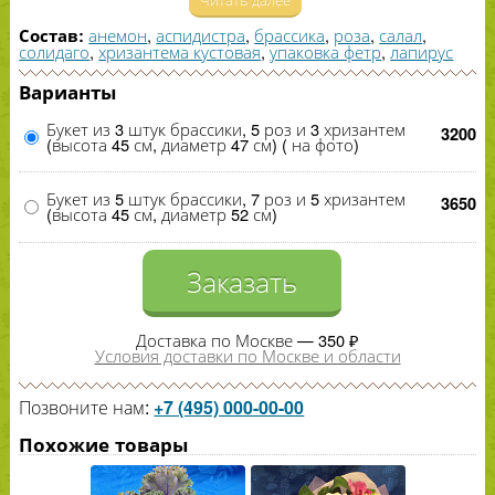
собранный нашими флористами, станет прекрасным
подарком любимому человеку.
анемон
,
аспидистра
,
брассика
,
роза
,
салал
,
Состав:
солидаго
,
хризантема кустовая
,
упаковка фетр
,
лапирус
Варианты
Букет из 3 штук брассики, 5 роз и 3 хризантем
3200
(высота 45 см, диаметр 47 см) ( на фото)
Букет из 5 штук брассики, 7 роз и 5 хризантем
3650
(высота 45 см, диаметр 52 см)
Заказать
Доставка по Москве — 350 ₽
Условия доставки по Москве и области
Позвоните нам:
+7 (495) 000-00-00
Похожие товары