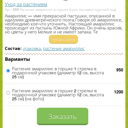
Уход за растением
Арт.: 559 Растение амариллис в горшке (срок поставки: круглый год)
Амариллис — имя прекрасной пастушки, описанной в
идиллиях древнегреческого поэта.Говоря об амариллисе,
необходимо кое-​что уточнить. Настоящий амариллис
происходит из пустынь Южной Африки. Он очень красив,
но цветы у него мелкие и не имеют запаха. Те
амариллисы, которые выведены в культуре и с которыми
Читать далее
мы имеет дело, это крупноцветные гибриды
африканского амариллиса и его родственника
гиппераструма – цветка, родина которого – Америка.
упаковка
,
растение амариллис
Состав:
Поэтому это растение можно встретить и под тем, и под
другим названием. Амариллис – это красиво цветущее
Варианты
луковичное растение. У него крупные душистые цветы.
Они могут быть белые, красные, розовые, однотонные
или полосатые. Цветки сидят на высоком цветоносе
Растение амариллис в горшке 1 стрелка в
950
одиночно или по несколько штук. Крупные луковицы
подарочной упаковке (диаметр 12 см, высота
могут образовать
1
–
2
цветочные стрелки с
6
–
12
25 см)
цветами белого, розового, красного цвета. Цветки
собраны в соцветия, образующие шикарные букеты.
Черные семена имеют вид луковиц. Листья формируются
Растение амариллис в горшке 2 стрелки в
одновременно с цветками или после них. Амариллис
1200
подарочной упаковке (диаметр 12 см, высота
отличается быстрым ростом.
25 см) (на фото)
Заказать