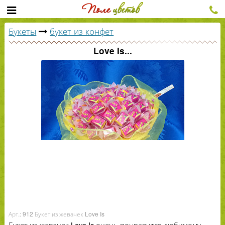
Букеты
букет из конфет
Love Is...
Арт.: 912 Букет из жевачек Love Is
Букет из жевачек Love Is очень понравится любимому