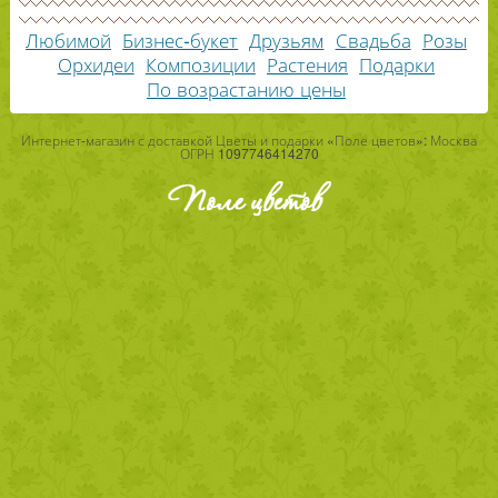
Любимой
Бизнес-букет
Друзьям
Свадьба
Розы
Орхидеи
Композиции
Растения
Подарки
По возрастанию цены
Интернет-магазин с доставкой Цветы и подарки «Поле цветов»: Москва
ОГРН 1097746414270