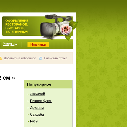
ОФОРМЛЕНИЕ
РЕСТОРАНОВ,
ВЫСТАВОК,
ТЕЛЕПЕРЕДАЧ
Услуги
Новинки
Добавить в избранное
Написать отзыв
 см »
Популярное
Любимой
Бизнес-букет
Друзьям
Свадьба
Розы