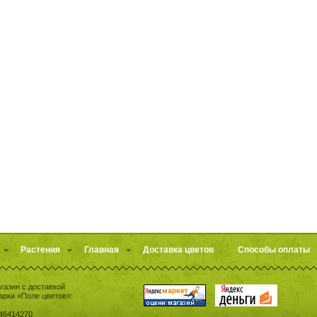
Растения
Главная
Доставка цветов
Способы оплаты
газин с доставкой
арки «Поле цветов»:
46414270