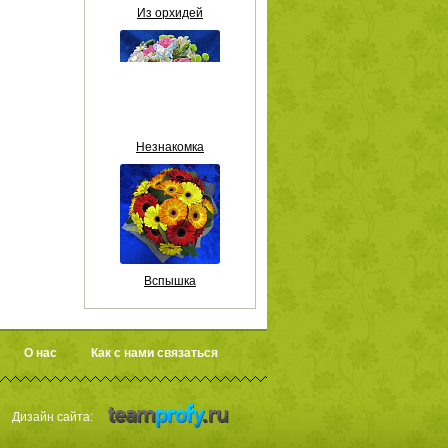
Из орхидей
Незнакомка
Вспышка
О нас
Как с нами связаться
Дизайн сайта: