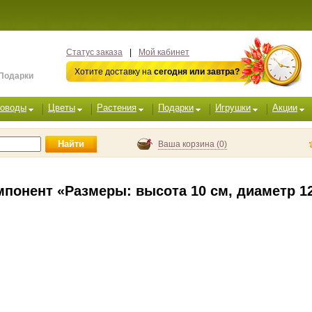
Статус заказа
|
Мой кабинет
Хотите доставку на
сегодня или завтра?
 Подарки
оводы
Цветы
Растения
Подарки
Игрушки
Акции
Найти
Ваша корзина (0)
понент «Размеры: высота 10 см, диаметр 12