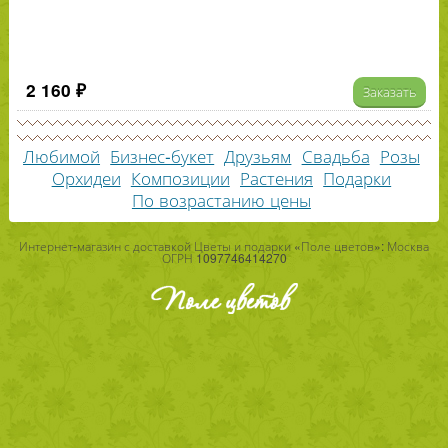
2 160 ₽
Заказать
Любимой
Бизнес-букет
Друзьям
Свадьба
Розы
Орхидеи
Композиции
Растения
Подарки
По возрастанию цены
Интернет-магазин с доставкой Цветы и подарки «Поле цветов»: Москва
ОГРН 1097746414270