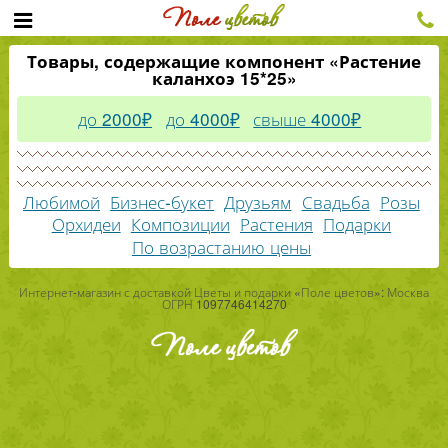
Товары, содержащие компонент «Растение
каланхоэ 15*25»
до 2000₽
до 4000₽
свыше 4000₽
Любимой
Бизнес-букет
Друзьям
Свадьба
Розы
Орхидеи
Композиции
Растения
Подарки
По возрастанию цены
Интернет-магазин с доставкой Цветы и подарки «Поле цветов»: Москва
ОГРН 1097746414270