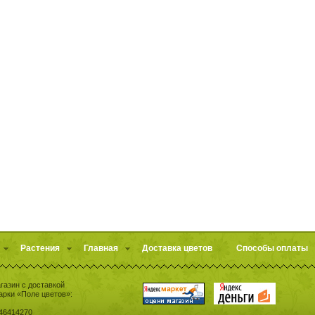
Растения
Главная
Доставка цветов
Способы оплаты
газин с доставкой
арки «Поле цветов»:
46414270