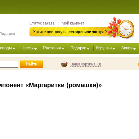
Статус заказа
|
Мой кабинет
Хотите доставку на
сегодня или завтра?
 Подарки
оводы
Цветы
Растения
Подарки
Игрушки
Акции
Найти
Ваша корзина (0)
мпонент «Маргаритки (ромашки)»