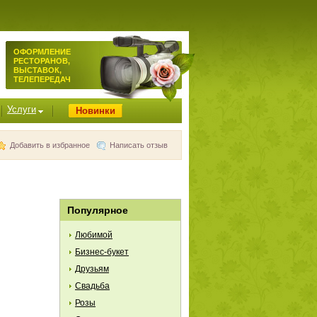
ОФОРМЛЕНИЕ
РЕСТОРАНОВ,
ВЫСТАВОК,
ТЕЛЕПЕРЕДАЧ
Услуги
Новинки
Добавить в избранное
Написать отзыв
Популярное
Любимой
Бизнес-букет
Друзьям
Свадьба
Розы