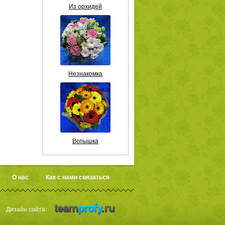
Из орхидей
Незнакомка
Вспышка
О нас
Как с нами связаться
Дизайн сайта: