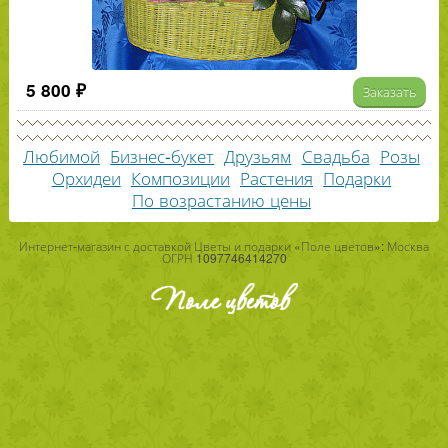
5 800 ₽
Заказать
Любимой
Бизнес-букет
Друзьям
Свадьба
Розы
Орхидеи
Композиции
Растения
Подарки
По возрастанию цены
Интернет-магазин с доставкой Цветы и подарки «Поле цветов»: Москва
ОГРН 1097746414270