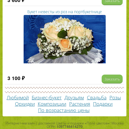
Заказать
Букет невесты из роз на портбукетнице
3 100 ₽
Заказать
Любимой
Бизнес-букет
Друзьям
Свадьба
Розы
Орхидеи
Композиции
Растения
Подарки
По возрастанию цены
Интернет-магазин с доставкой Цветы и подарки «Поле цветов»: Москва
ОГРН 1097746414270