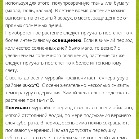
используя для этого полупрозрачную ткань или бумагу
(марля, тюль, калька). В летнее время растение можно
выносить на открытый воздух, в место, защищенное от
прямых солнечных лучей.
Приобретенное растение следует приучать постепенно к
более интенсивному
. Если в зимний период
освещению
количество солнечных дней было мало, то весной с
увеличением солнечного освещения, растение так же
следует приучать постепенно к более интенсивному
свету.
С весны до осени муррайя предпочитает температуру в
районе 20-25°C. С осени желательно несколько снизить
температуру содержания. Зимой желательно содержать
растение при 16-17°C.
муррайю в период с весны до осени обильно,
Поливают
мягкой отстоянной водой, по мере подсыхания верхнего
слоя субстрата. В период осень-зима полив сокращают,
поливают умеренно. Нельзя допускать пересушку
субстрата – это ведет к гибели части корневой системы.