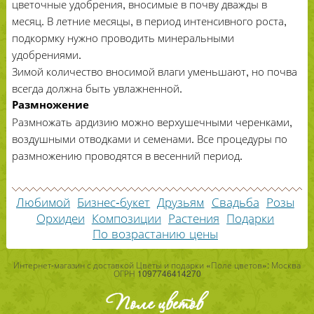
цветочные удобрения, вносимые в почву дважды в
месяц. В летние месяцы, в период интенсивного роста,
подкормку нужно проводить минеральными
удобрениями.
Зимой количество вносимой влаги уменьшают, но почва
всегда должна быть увлажненной.
Размножение
Размножать ардизию можно верхушечными черенками,
воздушными отводками и семенами. Все процедуры по
размножению проводятся в весенний период.
Любимой
Бизнес-букет
Друзьям
Свадьба
Розы
Орхидеи
Композиции
Растения
Подарки
По возрастанию цены
Интернет-магазин с доставкой Цветы и подарки «Поле цветов»: Москва
ОГРН 1097746414270