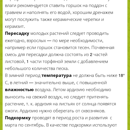
влаги рекомендуется ставить горшок на поддон с
гравием и наполнять его водой, хорошим дренажем
могут послужить также керамические черепки и
керамзит.
молодых растений следует проводить
Пересадку
ежегодно, взрослых — по мере необходимости,
например если горшок становится тесен. Почвенная
смесь для пересадки должна состоять из 2 частей
листовой, 1 части торфяной земли с добавлением
небольшого количества песка.
В зимний период
не должна быть ниже 18°
температура
С, в летний — значительно выше, с повышенной
воздуха. Летом ардизию необходимо
влажностью
выносить на свежий воздух, но следует притенять
растение, т. к. ардизия на листьях от солнца появятся
ожоги. Ардизию нужно оберегать от сквозняков.
проводят в период роста и развития с
Подкормку
марта по сентябрь. В качестве подкормки используют